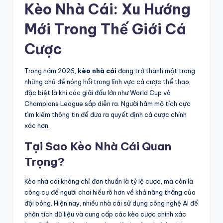
Kèo Nhà Cái: Xu Hướng
Mới Trong Thế Giới Cá
Cược
Trong năm 2026,
kèo nhà cái
đang trở thành một trong
những chủ đề nóng hổi trong lĩnh vực cá cược thể thao,
đặc biệt là khi các giải đấu lớn như World Cup và
Champions League sắp diễn ra. Người hâm mộ tích cực
tìm kiếm thông tin để đưa ra quyết định cá cược chính
xác hơn.
Tại Sao Kèo Nhà Cái Quan
Trọng?
Kèo nhà cái không chỉ đơn thuần là tỷ lệ cược, mà còn là
công cụ để người chơi hiểu rõ hơn về khả năng thắng của
đội bóng. Hiện nay, nhiều nhà cái sử dụng công nghệ AI để
phân tích dữ liệu và cung cấp các kèo cược chính xác