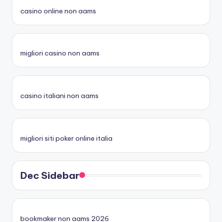
casino online non aams
migliori casino non aams
casino italiani non aams
migliori siti poker online italia
Dec Sidebar
bookmaker non aams 2026