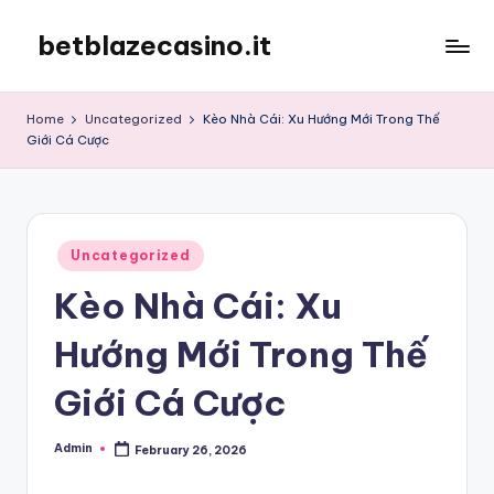
betblazecasino.it
Skip
to
content
Home
Uncategorized
Kèo Nhà Cái: Xu Hướng Mới Trong Thế
Giới Cá Cược
Posted
Uncategorized
in
Kèo Nhà Cái: Xu
Hướng Mới Trong Thế
Giới Cá Cược
Admin
February 26, 2026
Posted
by