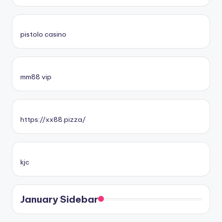
pistolo casino
mm88 vip
https://xx88.pizza/
kjc
January Sidebar