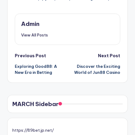
Admin
View All Posts
Post
Previous Post
Next Post
Exploring Good88: A
Discover the Exciting
navigation
New Era in Betting
World of Jun88 Casino
MARCH Sidebar
https://89bet.jp.net/