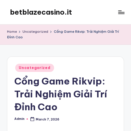
betblazecasino.it
Skip
to
content
Home
Uncategorized
Cổng Game Rikvip: Trải Nghiệm Giải Trí
Đỉnh Cao
Posted
Uncategorized
in
Cổng Game Rikvip:
Trải Nghiệm Giải Trí
Đỉnh Cao
Admin
March 7, 2026
Posted
by