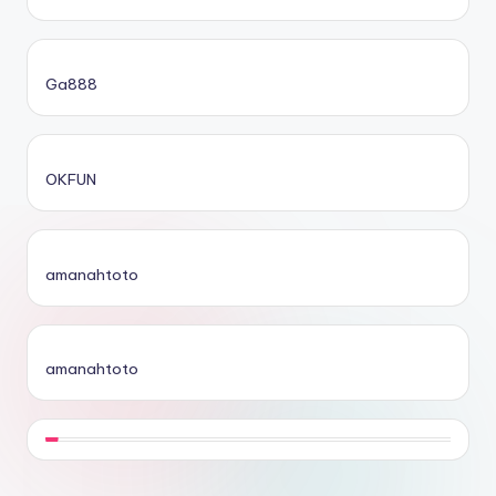
Ga888
OKFUN
amanahtoto
amanahtoto