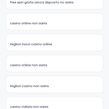
free spin gratis senza deposito no aams
casino online non aams
migliori nuovi casino online
casino online non aams
migliori casino non aams
casino italiani non aams